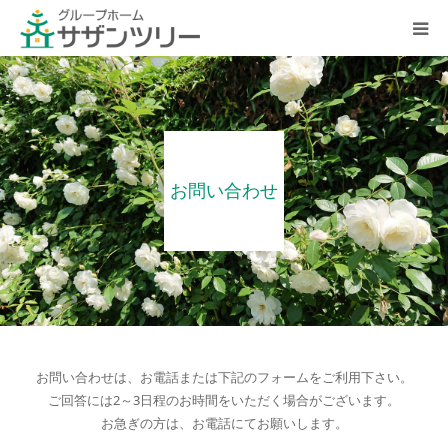
ホーム
施設概要
お問い合わせ
入居案内
よくある質問
会社案内
採用情報
お問い合わせは、お電話または下記のフォームをご利用下さい。
ご回答には2～3日程のお時間をいただく場合がございます。
お急ぎの方は、お電話にてお願いします。
お問い合わせ