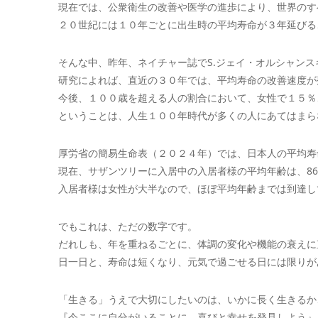
現在では、公衆衛生の改善や医学の進歩により、世界のす
２０世紀には１０年ごとに出生時の平均寿命が３年延びる
そんな中、昨年、ネイチャー誌でS.ジェイ・オルシャン
研究によれば、直近の３０年では、平均寿命の改善速度が
今後、１００歳を超える人の割合において、女性で１５％
ということは、人生１００年時代が多くの人にあてはまら
厚労省の簡易生命表（２０２４年）では、日本人の平均寿命が
現在、サザンツリーに入居中の入居者様の平均年齢は、86
入居者様は女性が大半なので、ほぼ平均年齢までは到達し
でもこれは、ただの数字です。
だれしも、年を重ねるごとに、体調の変化や機能の衰えに
日一日と、寿命は短くなり、元気で過ごせる日には限りが
「生きる」うえで大切にしたいのは、いかに長く生きるか
『今ここに自分がいることに、喜びと幸せを発見しよう』